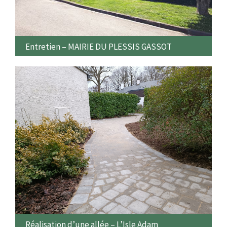
Entretien – MAIRIE DU PLESSIS GASSOT
Lorem ipsum dolor sit amet, consectetur adipiscing elit.
Vivamus semper sapien nunc, non scelerisque enim ornare
mattis. Nullam vel ornare est, sed convallis risus. Aliquam erat
volutpat. Fusce molestie […]
Réalisation d’une allée – L’Isle Adam