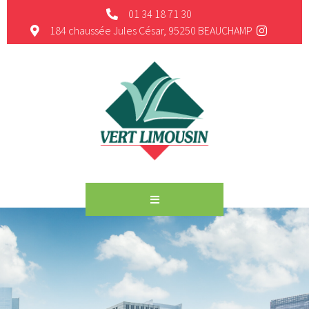
01 34 18 71 30
184 chaussée Jules César, 95250 BEAUCHAMP